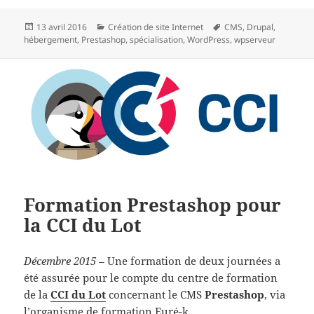
Publié
Catégories
Mots-
13 avril 2016
Création de site Internet
CMS
,
Drupal
,
le
clés
hébergement
,
Prestashop
,
spécialisation
,
WordPress
,
wpserveur
Formation Prestashop pour
la CCI du Lot
Décembre 2015 –
Une formation de deux journées a
été assurée pour le compte du centre de formation
de la
CCI du Lot
concernant le CMS
Prestashop
, via
l’organisme de formation Euré-k
.