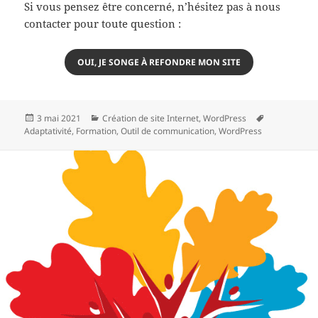
Si vous pensez être concerné, n’hésitez pas à nous
contacter pour toute question :
OUI, JE SONGE À REFONDRE MON SITE
Publié
Catégories
Mots-
3 mai 2021
Création de site Internet
,
WordPress
le
clés
Adaptativité
,
Formation
,
Outil de communication
,
WordPress