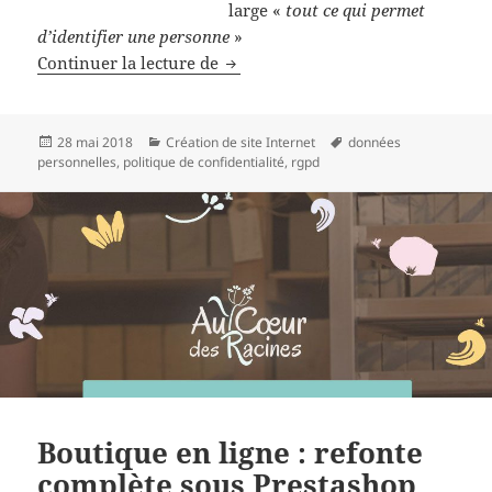
large «
tout ce qui permet
d’identifier une personne
»
Le RGPD et vous
Continuer la lecture de
Publié
Catégories
Mots-
28 mai 2018
Création de site Internet
données
le
clés
personnelles
,
politique de confidentialité
,
rgpd
Boutique en ligne : refonte
complète sous Prestashop