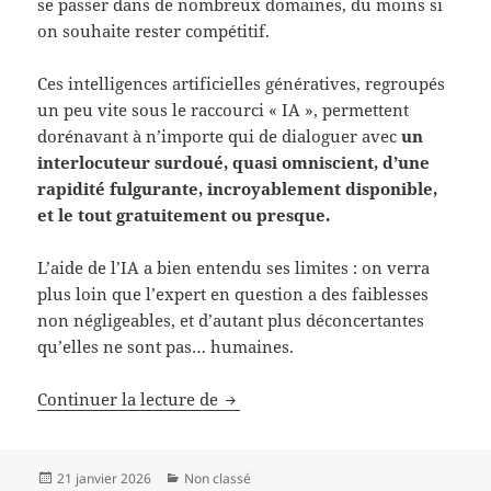
se passer dans de nombreux domaines, du moins si
on souhaite rester compétitif.
Ces intelligences artificielles génératives, regroupés
un peu vite sous le raccourci « IA », permettent
dorénavant à n’importe qui de dialoguer avec
un
interlocuteur surdoué, quasi omniscient, d’une
rapidité fulgurante, incroyablement disponible,
et le tout gratuitement ou presque.
L’aide de l’IA a bien entendu ses limites : on verra
plus loin que l’expert en question a des faiblesses
non négligeables, et d’autant plus déconcertantes
qu’elles ne sont pas… humaines.
L’usage de l’IA
Continuer la lecture de
Publié
Catégories
21 janvier 2026
Non classé