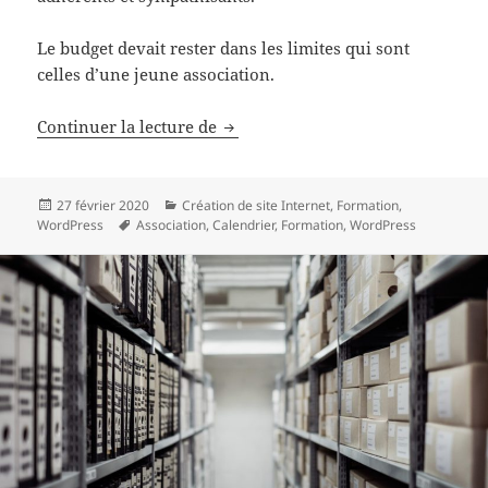
Le budget devait rester dans les limites qui sont
celles d’une jeune association.
Exemple de réalisation : UPTC
Continuer la lecture de
Publié
Catégories
27 février 2020
Création de site Internet
,
Formation
,
le
Mots-
WordPress
Association
,
Calendrier
,
Formation
,
WordPress
clés