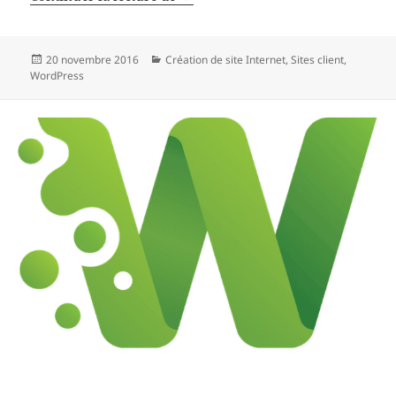
Publié
Catégories
20 novembre 2016
Création de site Internet
,
Sites client
,
le
WordPress