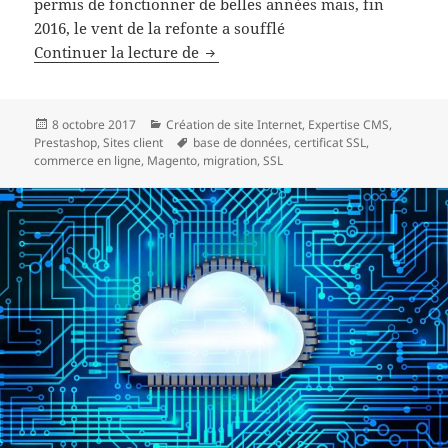
permis de fonctionner de belles années mais, fin
2016, le vent de la refonte a soufflé
Boutique en ligne : refonte compl
Continuer la lecture de
Publié
Catégories
8 octobre 2017
Création de site Internet
,
Expertise CMS
,
le
Mots-
Prestashop
,
Sites client
base de données
,
certificat SSL
,
clés
commerce en ligne
,
Magento
,
migration
,
SSL