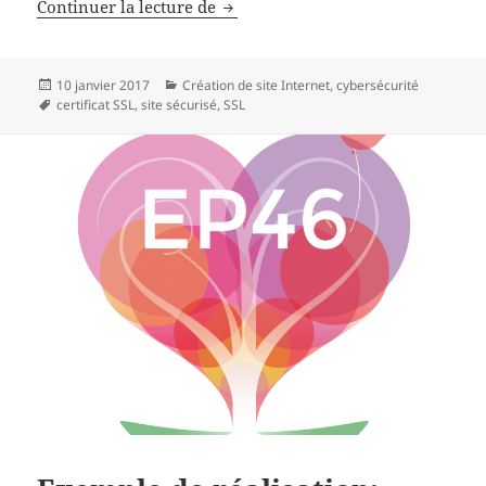
Google adore le httpS
Continuer la lecture de
Publié
Catégories
10 janvier 2017
Création de site Internet
,
cybersécurité
le
Mots-
certificat SSL
,
site sécurisé
,
SSL
clés