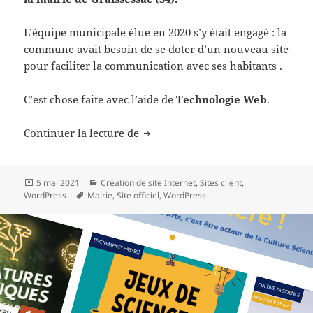
L’équipe municipale élue en 2020 s’y était engagé : la
commune avait besoin de se doter d’un nouveau site
pour faciliter la communication avec ses habitants .
C’est chose faite avec l’aide de
Technologie Web
.
La mairie de Graissessac
Continuer la lecture de
Publié
Catégories
5 mai 2021
Création de site Internet
,
Sites client
,
le
Mots-
WordPress
Mairie
,
Site officiel
,
WordPress
clés